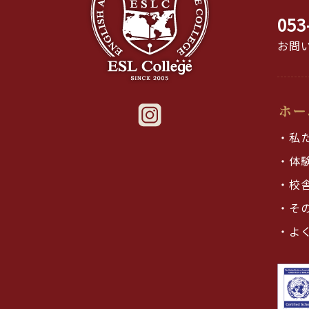
053
お問い
・私
・体
・校
・そ
・よ